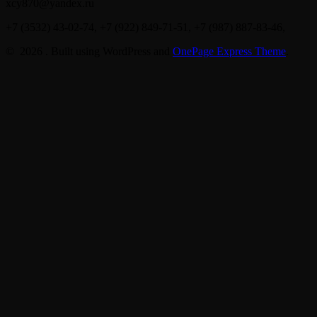
xcy870@yandex.ru
+7 (3532) 43-02-74, +7 (922) 849-71-51, +7 (987) 887-83-46,
© 2026 . Built using WordPress and
OnePage Express Theme
.